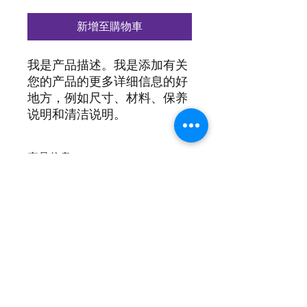
新增至購物車
我是产品描述。我是添加有关
您的产品的更多详细信息的好
地方，例如尺寸、材料、保养
说明和清洁说明。
产品信息
我是产品细节。我是添加有关您的产品
退货和退款政策
的更多信息的好地方，例如尺寸、材
料、保养和清洁说明。这也是一个很好
的空间，可以写出使该产品与众不同的
我是退货和退款政策。我是一个让您的
运输信息
原因以及您的客户如何从该产品中受
客户知道如果他们对购买不满意该怎么
益。
做的好地方。制定直截了当的退款或换
货政策是建立信任并让您的客户放心购
我是运输政策。我是添加有关您的运输
买的好方法。
方式、包装和成本的更多信息的好地
方。提供有关您的运输政策的直接信息