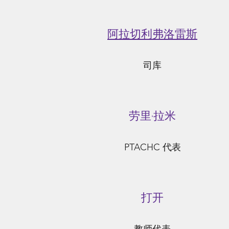
阿拉切利弗洛雷斯
司库
劳里·拉米
PTACHC 代表
打开