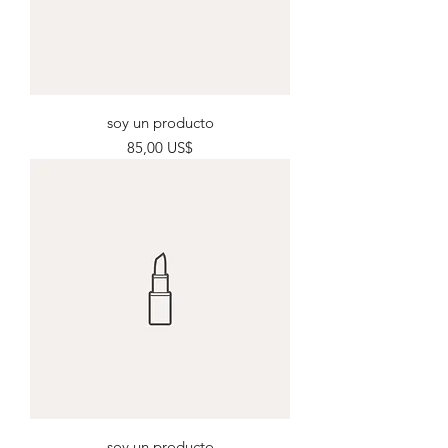
soy un producto
Precio
85,00 US$
soy un producto