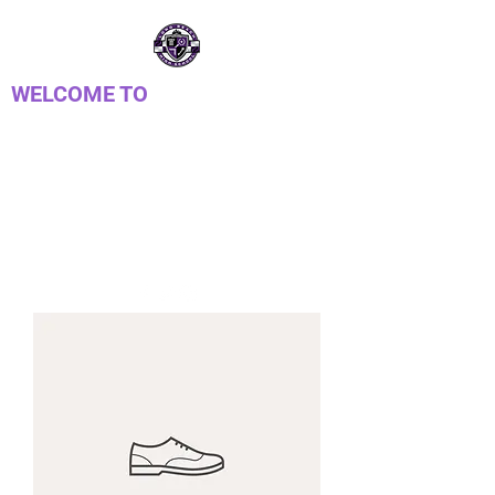
WELCOME TO
PTSA DE
LONGREACH
Parent Teacher Student Association