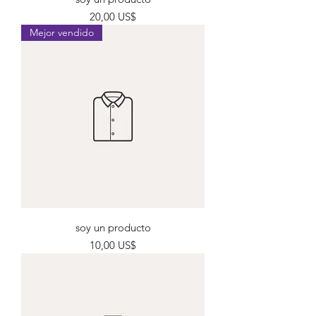
Precio
20,00 US$
Mejor vendido
soy un producto
Precio
10,00 US$